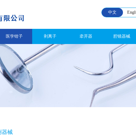
中文
Engl
医学钳子
剥离子
牵开器
腔镜器械
创器械