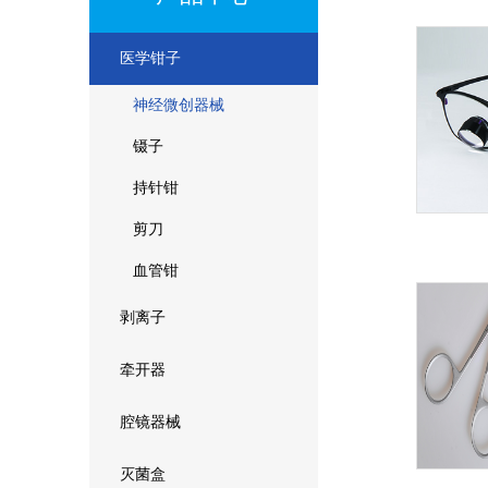
医学钳子
神经微创器械
镊子
持针钳
剪刀
血管钳
剥离子
牵开器
腔镜器械
灭菌盒