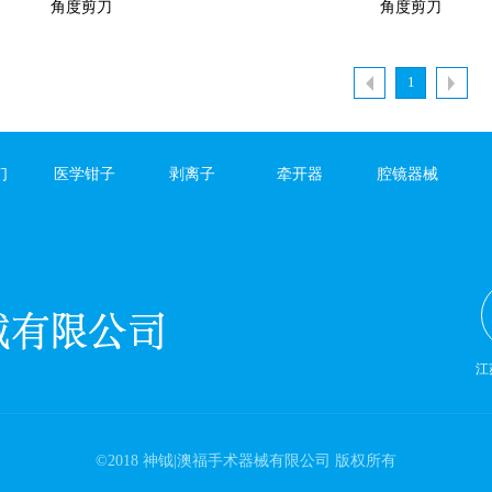
角度剪刀
角度剪刀
1
们
医学钳子
剥离子
牵开器
腔镜器械
江
©2018 神钺|澳福手术器械有限公司 版权所有